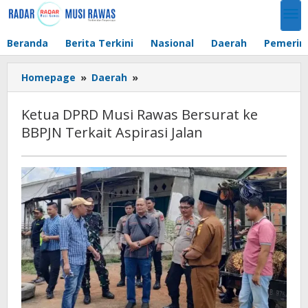
Lewati
ke
konten
Beranda
Berita Terkini
Nasional
Daerah
Pemerin
Ketua
Homepage
»
Daerah
»
DPRD
Musi
Ketua DPRD Musi Rawas Bersurat ke
Rawas
BBPJN Terkait Aspirasi Jalan
Bersurat
ke
BBPJN
Terkait
Aspirasi
Jalan