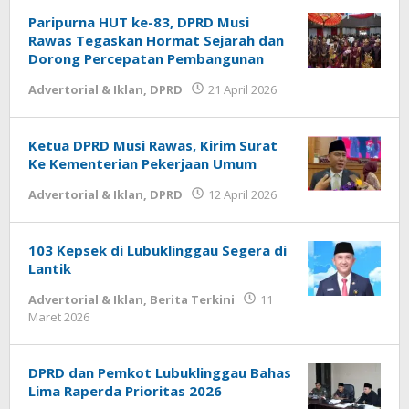
2026
oleh
Paripurna HUT ke-83, DPRD Musi
syarif
Rawas Tegaskan Hormat Sejarah dan
Dorong Percepatan Pembangunan
oleh
Advertorial & Iklan
,
DPRD
21 April 2026
syarif
Ketua DPRD Musi Rawas, Kirim Surat
Ke Kementerian Pekerjaan Umum
oleh
Advertorial & Iklan
,
DPRD
12 April 2026
syarif
103 Kepsek di Lubuklinggau Segera di
Lantik
Advertorial & Iklan
,
Berita Terkini
11
oleh
Maret 2026
syarif
DPRD dan Pemkot Lubuklinggau Bahas
Lima Raperda Prioritas 2026