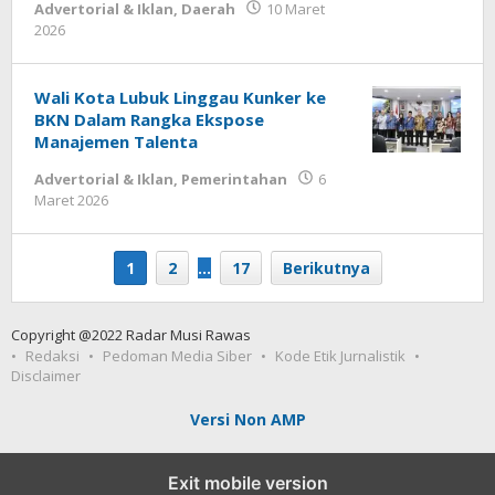
Advertorial & Iklan
,
Daerah
10 Maret
oleh
2026
admin
Wali Kota Lubuk Linggau Kunker ke
BKN Dalam Rangka Ekspose
Manajemen Talenta
Advertorial & Iklan
,
Pemerintahan
6
oleh
Maret 2026
admin
1
2
…
17
Berikutnya
Copyright @2022 Radar Musi Rawas
Redaksi
Pedoman Media Siber
Kode Etik Jurnalistik
Disclaimer
Versi Non AMP
Exit mobile version