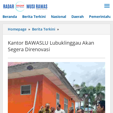
Lewati
ke
konten
Beranda
Berita Terkini
Nasional
Daerah
Pemerintaha
Kantor
Homepage
»
Berita Terkini
»
BAWASLU
Lubuklinggau
Kantor BAWASLU Lubuklinggau Akan
Akan
Segera Direnovasi
Segera
Direnovasi