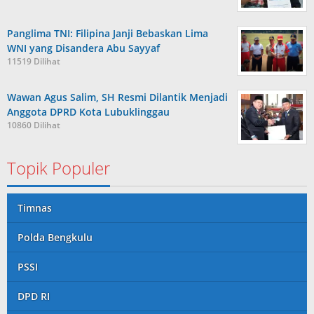
Panglima TNI: Filipina Janji Bebaskan Lima
WNI yang Disandera Abu Sayyaf
11519 Dilihat
Wawan Agus Salim, SH Resmi Dilantik Menjadi
Anggota DPRD Kota Lubuklinggau
10860 Dilihat
Topik Populer
Timnas
Polda Bengkulu
PSSI
DPD RI