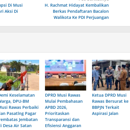
psi Di Musi
H. Rachmat Hidayat Kembalikan
i Aksi Di
Berkas Pendaftaran Bacalon
Walikota Ke PDI Perjuangan
Demi Keselamatan
DPRD Musi Rawas
Ketua DPRD Musi
Warga, DPU-BM
Mulai Pembahasan
Rawas Bersurat ke
Musi Rawas Perbaiki
APBD 2026,
BBPJN Terkait
dan Pasatlng Pagar
Prioritaskan
Aspirasi Jalan
Pembatas Jembatan
Transparansi dan
di Desa Air Satan
Efisiensi Anggaran