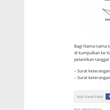
Bagi Nama-nama te
di kumpulkan ke K
pelantikan tanggal
– Surat keteranga
– Surat keterangan
Ikuti Kami Pada
Navigasi
Pos sebelumnya