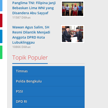
Panglima TNI: Filipina Janji
Bebaskan Lima WNI yang
Disandera Abu Sayyaf
11587 Dilihat
Wawan Agus Salim, SH
Resmi Dilantik Menjadi
Anggota DPRD Kota
Lubuklinggau
10866 Dilihat
Topik Populer
Timnas
Polda Bengkulu
PSSI
DPD RI