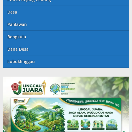
Desa
Pahlawan
Bengkulu
Dana Desa
Lubuklinggau