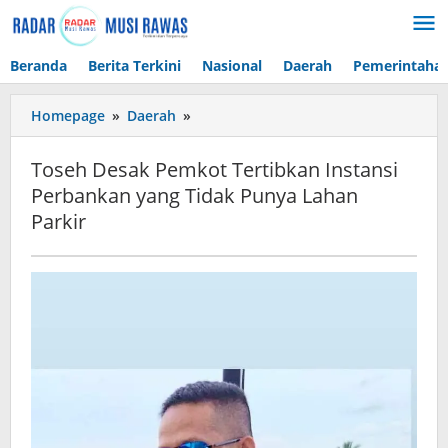
Lewati
ke
konten
Beranda
Berita Terkini
Nasional
Daerah
Pemerintaha
Toseh
Homepage
»
Daerah
»
Desak
Pemkot
Toseh Desak Pemkot Tertibkan Instansi
Tertibkan
Perbankan yang Tidak Punya Lahan
Instansi
Parkir
Perbankan
yang
Tidak
Punya
Lahan
Parkir