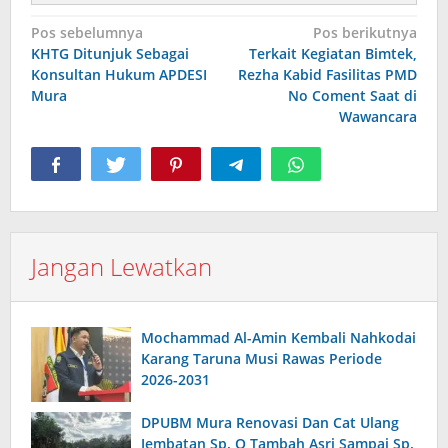
Navigasi
Pos sebelumnya
Pos berikutnya
KHTG Ditunjuk Sebagai
Terkait Kegiatan Bimtek,
pos
Konsultan Hukum APDESI
Rezha Kabid Fasilitas PMD
Mura
No Coment Saat di
Wawancara
Jangan Lewatkan
Mochammad Al-Amin Kembali Nahkodai
Karang Taruna Musi Rawas Periode
2026-2031
DPUBM Mura Renovasi Dan Cat Ulang
Jembatan Sp. Q Tambah Asri Sampai Sp.