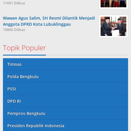
11601 Dilihat
Wawan Agus Salim, SH Resmi Dilantik Menjadi
Anggota DPRD Kota Lubuklinggau
10866 Dilihat
Topik Populer
Timnas
Polda Bengkulu
PSSI
DPD RI
Pemprov Bengkulu
Presiden Republik Indonesia