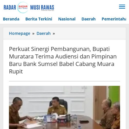
Lewati
ke
konten
Beranda
Berita Terkini
Nasional
Daerah
Pemerintaha
Perkuat
Homepage
»
Daerah
»
Sinergi
Pembangunan,
Perkuat Sinergi Pembangunan, Bupati
Bupati
Muratara Terima Audiensi dan Pimpinan
Muratara
Baru Bank Sumsel Babel Cabang Muara
Terima
Audiensi
Rupit
dan
Pimpinan
Baru
Bank
Sumsel
Babel
Cabang
Muara
Rupit