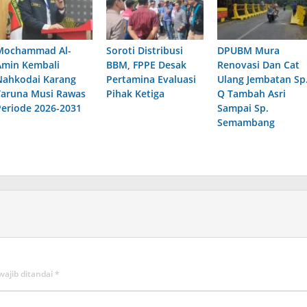
Mochammad Al-
Soroti Distribusi
DPUBM Mura
Amin Kembali
BBM, FPPE Desak
Renovasi Dan Cat
Nahkodai Karang
Pertamina Evaluasi
Ulang Jembatan Sp
Taruna Musi Rawas
Pihak Ketiga
Q Tambah Asri
Periode 2026-2031
Sampai Sp.
Semambang
wajib ditandai
*