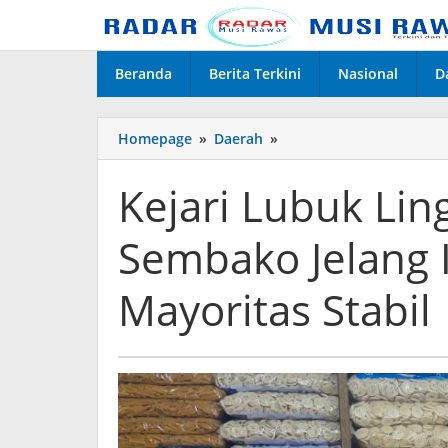
Lewati
ke
konten
Beranda
Berita Terkini
Nasional
D
Kejari
Homepage
»
Daerah
»
Lubuk
Linggau
Kejari Lubuk Li
Pantau
Harga
Sembako Jelang I
Sembako
Jelang
Idul
Mayoritas Stabil
Fitri
1447
H,
Mayoritas
Stabil