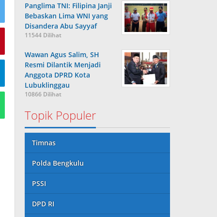
Panglima TNI: Filipina Janji
Bebaskan Lima WNI yang
Disandera Abu Sayyaf
11544 Dilihat
Wawan Agus Salim, SH
Resmi Dilantik Menjadi
Anggota DPRD Kota
Lubuklinggau
10866 Dilihat
Topik Populer
Timnas
Polda Bengkulu
PSSI
DPD RI