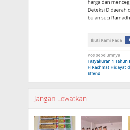
harga dan mencegah
Deteksi Didaerah 
bulan suci Ramadha
Ikuti Kami Pada
Navigasi
Pos sebelumnya
Tasyakuran 1 Tahun
pos
H Rachmat Hidayat 
Effendi
Jangan Lewatkan