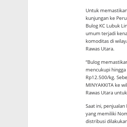
Untuk memastikan s
kunjungan ke Peru
Bulog KC Lubuk Lin
umum terjadi kena
komoditas di wila
Rawas Utara.
“Bulog memastikan
mencukupi hingga 
Rp12.500/kg. Sebe
MINYAKKITA ke wil
Rawas Utara untuk
Saat ini, penjual
yang memiliki Nom
distribusi dilakuk