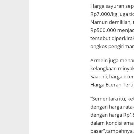
Harga sayuran sep
Rp7.000/kg juga ti
Namun demikian, te
Rp500.000 menjadi
tersebut diperkira
ongkos pengiriman
Armein juga mena
kelangkaan minyak
Saat ini, harga ec
Harga Eceran Terti
“Sementara itu, ke
dengan harga rata
dengan harga Rp18.
dalam kondisi am
pasar”,tambahnya.