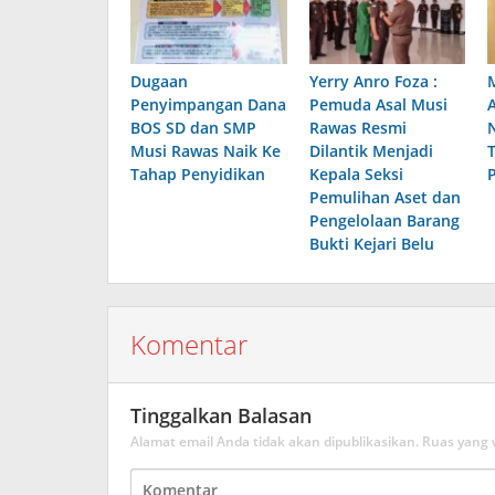
Dugaan
Yerry Anro Foza :
Penyimpangan Dana
Pemuda Asal Musi
BOS SD dan SMP
Rawas Resmi
Musi Rawas Naik Ke
Dilantik Menjadi
Tahap Penyidikan
Kepala Seksi
Pemulihan Aset dan
Pengelolaan Barang
Bukti Kejari Belu
Komentar
Tinggalkan Balasan
Alamat email Anda tidak akan dipublikasikan.
Ruas yang 