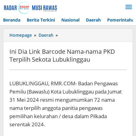
Lewati
ke
konten
Beranda
Berita Terkini
Nasional
Daerah
Pemerintaha
Ini
Homepage
»
Daerah
»
Dia
Link
Ini Dia Link Barcode Nama-nama PKD
Barcode
Terpilih Sekota Lubuklinggau
Nama-
nama
PKD
Terpilih
LUBUKLINGGAU, RMR.COM- Badan Pengawas
Sekota
Pemilu (Bawaslu) Kota Lubuklinggau pada Jumat
Lubuklinggau
31 Mei 2024 resmi mengumumkan 72 nama
nama terpilih anggota panitia pengawas
pemilihan kelurahan / desa dalam Pilkada
serentak 2024.