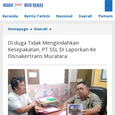
Lewati
ke
konten
Beranda
Berita Terkini
Nasional
Daerah
Pemerin
Di
Homepage
»
Daerah
»
duga
Tidak
Di duga Tidak Mengindahkan
Mengindahkan
Kesepakatan, PT SSL Di Laporkan Ke
Kesepakatan,
Disnakertrans Muratara
PT
SSL
Di
Laporkan
Ke
Disnakertrans
Muratara